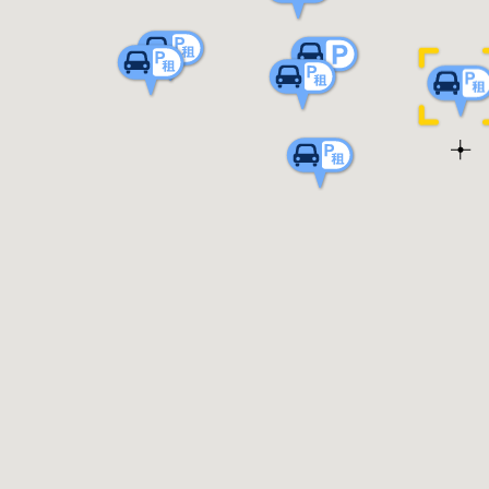
室內／室外:
繳費方式:
支付類型:
月租招募:
月租保留車位:
月租固定車位:
月租費用:
月租保證金:
備註說明: