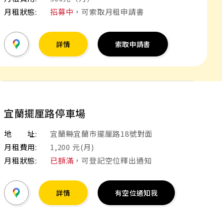
月租狀態:
招募中
，可索取月租申請書
詳情
索取申請書
宜蘭擺厘路停車場
地 址:
宜蘭縣宜蘭市擺厘路18號對面
月租費用:
1,200 元(月)
月租狀態:
已額滿
，可登記空位釋出通知
詳情
有空位通知我