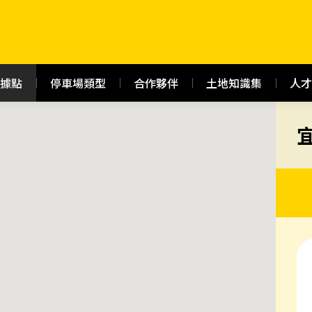
據點
停車場類型
合作夥伴
土地知識集
人才
停車場
臨停月租
宜蘭縣宜蘭市陽明路163號對面
24H