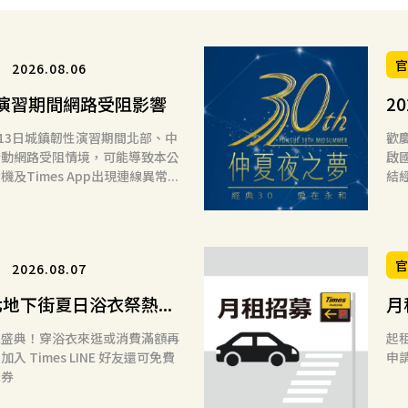
2026.08.06
演習期間網路受阻影響
20
月13日城鎮韌性演習期間北部、中
歡
行動網路受阻情境，可能導致本公
啟
及Times App出現連線異常...
結
2026.08.07
台北地下街夏日浴衣祭熱...
月
風盛典！穿浴衣來逛或消費滿額再
起租
入 Times LINE 好友還可免費
申請
抵券