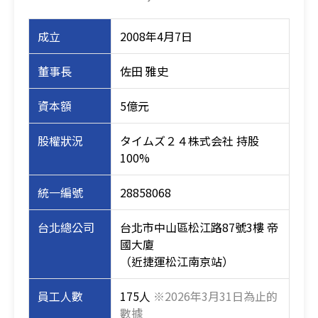
成立
2008年4月7日
董事長
佐田 雅史
資本額
5億元
股權狀況
タイムズ２４株式会社 持股
100%
統一編號
28858068
台北總公司
台北市中山區松江路87號3樓 帝
國大廈
（近捷運松江南京站）
員工人數
175人
※2026年3月31日為止的
數據