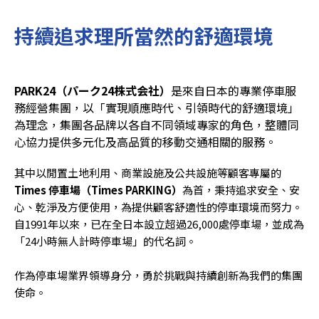
持續追求理所當然的舒適環境
PARK24（パーク24株式会社）
是來自日本的專業停車服
務經營集團，以「實現順應時代、引領時代的舒適環境」
為理念，集團各品牌以各自不同領域專家的角色，整體同
心協力提供多元化及高品質的移動交通相關的服務。
其中以閒置土地利用、商業設施及公共設施等顧客專屬的
Times 停車場（Times PARKING）
為首，秉持追求安全、安
心、乾淨及方便使用，為提供顧客舒適性的停車環境而努力。
自1991年以來，已在全日本設立超過26,000處停車場，並成為
「24小時無人計時停車場」的代名詞。
作為停車場業界領導身分，勇於挑戰與持續創新為我們的集團
使命。