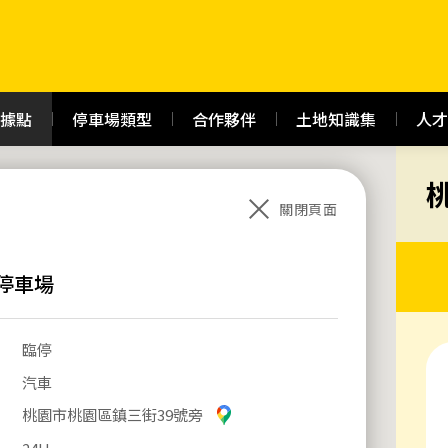
據點
停車場類型
合作夥伴
土地知識集
人才
關閉頁面
停車場
臨停
汽車
桃園市桃園區鎮三街39號旁