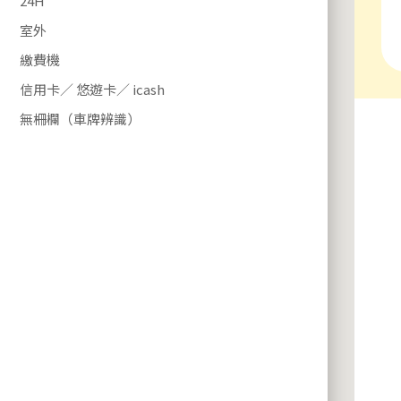
24H
室外
繳費機
信用卡／ 悠遊卡／ icash
無柵欄（車牌辨識）