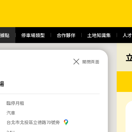
據點
停車場類型
合作夥伴
土地知識集
人才
關閉頁面
場
臨停月租
汽車
台北市北投區立德路70號旁