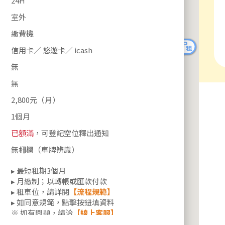
24H
室外
繳費機
信用卡／ 悠遊卡／ icash
無
無
2,800元（月）
1個月
已額滿
，可登記空位釋出通知
無柵欄（車牌辨識）
▸ 最短租期3個月
▸ 月繳制；以轉帳或匯款付款
▸ 租車位，請詳閱
【流程規範】
▸ 如同意規範，點擊按鈕填資料
※ 如有問題，請洽
【線上客服】
※ 多台承租，請洽
【企業月租】