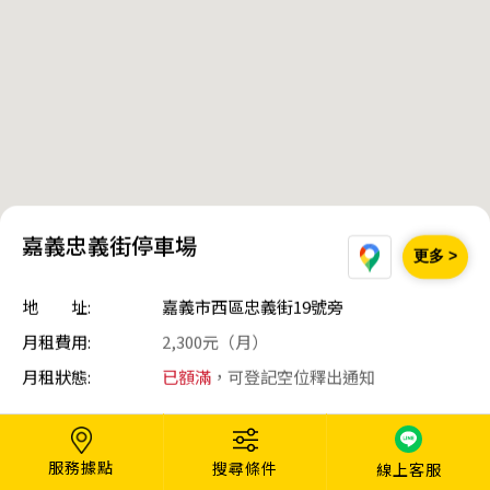
月租招募:
月租保留車位:
無
月租固定車位:
無
月租費用:
2,300元（月）
月租保證金:
1個月
備註說明:
無柵欄（車牌辨識）
嘉義忠義街停車場
▸ 最短租期3個月
更多 >
▸ 月繳制；以轉帳或匯款付款
月租申請
▸ 租車位，請詳閱
【流程規範】
地 址:
嘉義市西區忠義街19號旁
▸ 如同意規範，點擊按鈕填資料
等待通知
※ 如有問題，請洽
【線上客服】
月租費用:
2,300元（月）
※ 多台承租，請洽
【企業月租】
月租狀態:
已額滿
，可登記空位釋出通知
服務據點
搜尋條件
線上客服