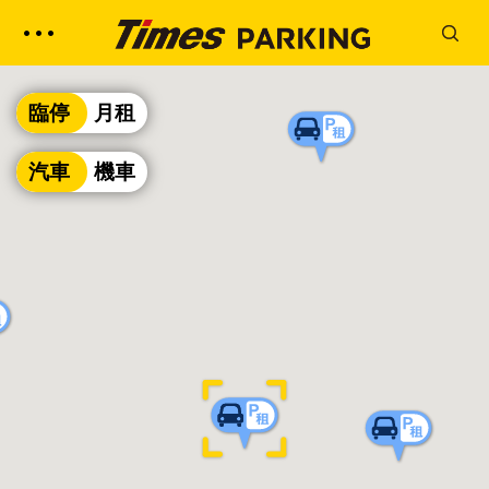
臨停
月租
汽車
機車
嘉義忠義街停車場
停車場形式:
臨停月租
地 址:
嘉義市西區忠義街19號旁
營業時間:
24H
室內／室外:
室外
繳費方式:
繳費機
支付類型:
信用卡,悠遊卡,icash