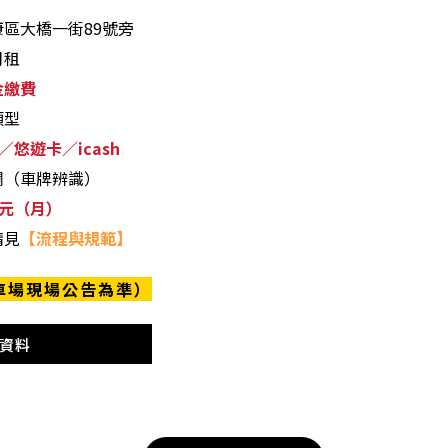
區大橋一街89號旁
月租
金繳費
類型
／悠遊卡／icash
欄（車牌辨識）
00元（月）
請見
【流程與規範】
車場現場公告為準）
資料