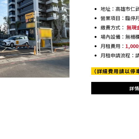
地址：高雄市仁武
營業項目：臨停
繳費方式：
無現金
場內設備：無柵
月租費用：
1,0
月租申請流程：
（詳細費用請以停
詳