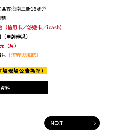
區霞海南三街16號旁
月租
（信用卡／悠遊卡／icash）
欄（車牌辨識）
00元（月）
請見
【流程與規範】
車場現場公告為準）
情資料
NEXT