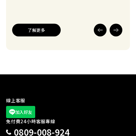
官方公告
入住Times主題房送限量好禮活動
了解更多
新場開幕
【台中】Times 台中安順東二街停車場
新場開幕
【桃園】Times 中壢環中東路停車場
線上客服
新場開幕
加入好友
【桃園】Times 龍潭華南路一段停車場
免付費24小時客服專線
0809-008-924