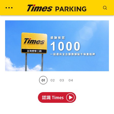
01
02
03
04