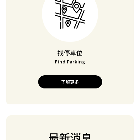
新場開幕
找停車位
【台中】Times 台中安順東二街停車場
Find Parking
新場開幕
了解更多
【桃園】Times 中壢環中東路停車場
新場開幕
【桃園】Times 龍潭華南路一段停車場
最新消息
新場開幕