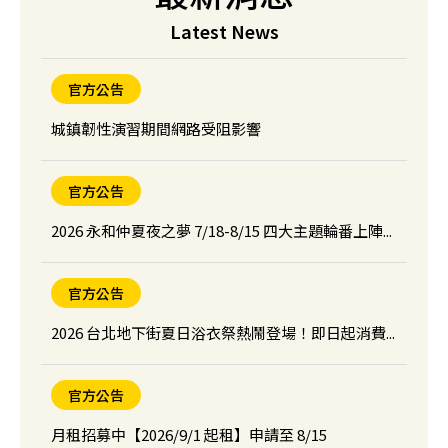
【新竹】Times 新竹新豐明新康樂停車場
Latest News
官方公告
城鎮韌性演習期間網路受阻影響
官方公告
2026 永和仲夏夜之夢 7/18-8/15 四大主題輪番上陣...
官方公告
2026 台北地下街夏日浴衣祭熱鬧登場！即日起消費...
官方公告
月租招募中【2026/9/1 起租】申請至 8/15