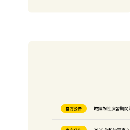
【台中】Times
新場開幕
【桃園】Times
新場開幕
【桃園】Times
新場開幕
【新竹】Times
新場開幕
城鎮韌性演習期間
官方公告
2026 永和仲夏夜