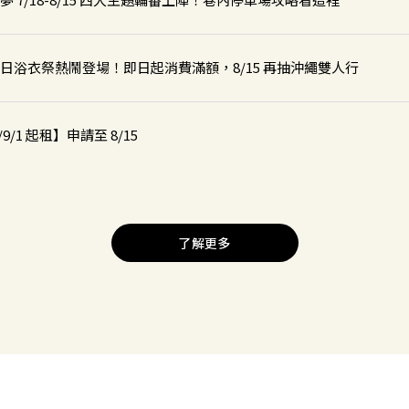
街夏日浴衣祭熱鬧登場！即日起消費滿額，8/15 再抽沖繩雙人行
9/1 起租】申請至 8/15
 正式上線！
了解更多
房送限量好禮活動
 台中安順東二街停車場
 中壢環中東路停車場