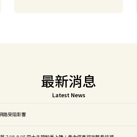
 台中安順東二街停車場
 中壢環中東路停車場
 龍潭華南路一段停車場
最新消息
 新竹新豐明新康樂停車場
Latest News
網路受阻影響
之夢 7/18-8/15 四大主題輪番上陣！巷內停車場攻略看這裡