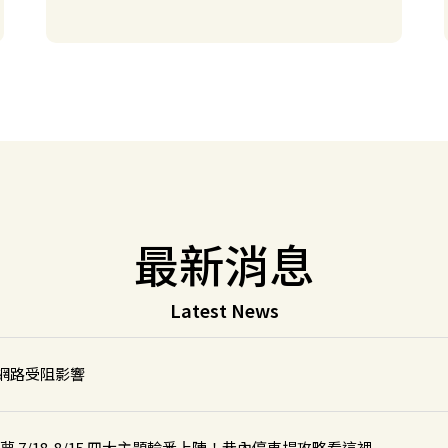
 台中安順東二街停車場
 中壢環中東路停車場
 龍潭華南路一段停車場
最新消息
 新竹新豐明新康樂停車場
Latest News
網路受阻影響
之夢 7/18-8/15 四大主題輪番上陣！巷內停車場攻略看這裡