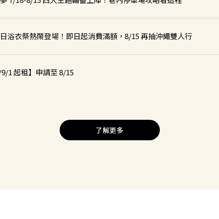
街夏日浴衣祭熱鬧登場！即日起消費滿額，8/15 再抽沖繩雙人行
9/1 起租】申請至 8/15
 正式上線！
了解更多
房送限量好禮活動
 台中安順東二街停車場
 中壢環中東路停車場