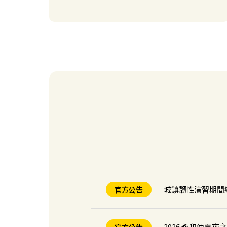
【台中】Times
新場開幕
【桃園】Times
新場開幕
【桃園】Times
新場開幕
【新竹】Times
新場開幕
城鎮韌性演習期間
官方公告
2026 永和仲夏夜