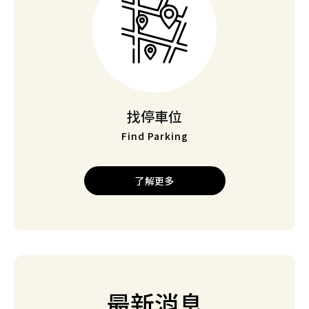
新場開幕
找停車位
【桃園】Times 中壢環中東路停車場
Find Parking
新場開幕
了解更多
【桃園】Times 龍潭華南路一段停車場
新場開幕
【新竹】Times 新竹新豐明新康樂停車場
最新消息
新場開幕