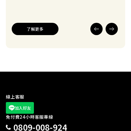
官方公告
入住Times主題房送限量好禮活動
了解更多
新場開幕
【台中】Times 台中安順東二街停車場
新場開幕
【桃園】Times 中壢環中東路停車場
線上客服
新場開幕
加入好友
【桃園】Times 龍潭華南路一段停車場
免付費24小時客服專線
0809-008-924