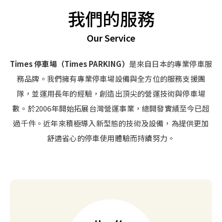
我們的服務
Our Service
Times 停車場（Times PARKING）
是來自日本的專業停車服
務品牌。我們擁有專業停車場設備與全方位的服務支援團
隊，並運用長年的經驗，創造出頂尖的營運技術與停車場
數。於2006年開始拓展台灣營運事業，總開發實績至今已超
過千件。近年來積極導入新型態的技術及設備，為提供更加
舒適省心的停車使用體驗而持續努力。